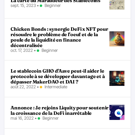
La carte du Maraudeur des Stablecoins
sept. 15, 2023
•
Beginner
Chicken Bonds : synergie DeFi x NFT pour
résoudre le problème de l'oeuf et de la
poule de la ĺiquidité en finance
décentralisée
oct. 17, 2022
•
Beginner
Le stablecoin GHO d'Aave peut-il aider le
protocole à se développer davantage et à
dépasser MakerDAO et DAI ?
août 22, 2022
•
Intermediate
Annonce : Je rejoins Liquity pour soutenir
la croissance de la DeFi inarrêtable
mai 16, 2022
•
Beginner